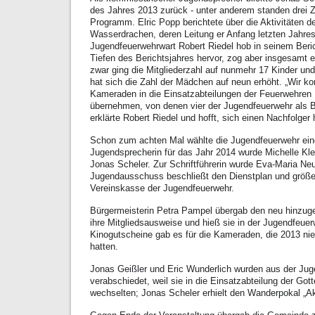
des Jahres 2013 zurück - unter anderem standen drei Z
Programm. Elric Popp berichtete über die Aktivitäten d
Wasserdrachen, deren Leitung er Anfang letzten Jahr
Jugendfeuerwehrwart Robert Riedel hob in seinem Beri
Tiefen des Berichtsjahres hervor, zog aber insgesamt 
zwar ging die Mitgliederzahl auf nunmehr 17 Kinder und
hat sich die Zahl der Mädchen auf neun erhöht. „Wir ko
Kameraden in die Einsatzabteilungen der Feuerwehren
übernehmen, von denen vier der Jugendfeuerwehr als Be
erklärte Robert Riedel und hofft, sich einen Nachfolge
Schon zum achten Mal wählte die Jugendfeuerwehr ei
Jugendsprecherin für das Jahr 2014 wurde Michelle Kle
Jonas Scheler. Zur Schriftführerin wurde Eva-Maria Neu
Jugendausschuss beschließt den Dienstplan und größ
Vereinskasse der Jugendfeuerwehr.
Bürgermeisterin Petra Pampel übergab den neu hinzu
ihre Mitgliedsausweise und hieß sie in der Jugendfeue
Kinogutscheine gab es für die Kameraden, die 2013 nie
hatten.
Jonas Geißler und Eric Wunderlich wurden aus der Ju
verabschiedet, weil sie in die Einsatzabteilung der Go
wechselten; Jonas Scheler erhielt den Wanderpokal „A