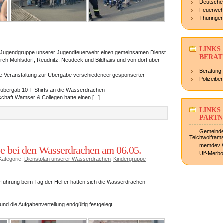
Deutsche
Feuerweh
Thüringe
LINKS
d Jugendgruppe unserer Jugendfeuerwehr einen gemeinsamen Dienst.
BERAT
urch Mohlsdorf, Reudnitz, Neudeck und Bildhaus und von dort über
Beratung 
ne Veranstaltung zur Übergabe verschiedeneer gesponserter
Polizeibe
 übergab 10 T-Shirts an die Wasserdrachen
chaft Wamser & Collegen hatte einen [...]
LINKS
PARTN
Gemeinde
Teichwolfram
memdev 
e bei den Wasserdrachen am 06.05.
Ulf-Merb
Kategorie:
Dienstplan unserer Wasserdrachen
,
Kindergruppe
orführung beim Tag der Helfer hatten sich die Wasserdrachen
nd die Aufgabenverteilung endgültig festgelegt.