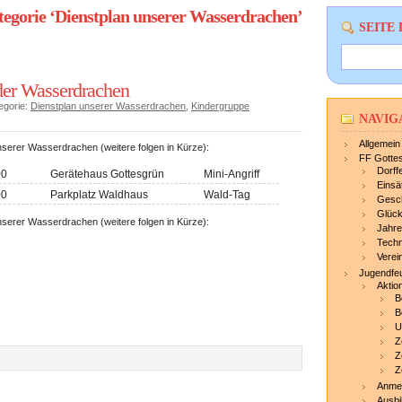
tegorie ‘Dienstplan unserer Wasserdrachen’
SEITE
der Wasserdrachen
egorie:
Dienstplan unserer Wasserdrachen
,
Kindergruppe
NAVIG
Allgemein
nserer Wasserdrachen (weitere folgen in Kürze):
FF Gotte
Dorff
00
Gerätehaus Gottesgrün
Mini-Angriff
Einsä
00
Parkplatz Waldhaus
Wald-Tag
Gesc
Glück
nserer Wasserdrachen (weitere folgen in Kürze):
Jahre
Techn
Verei
Jugendfe
Aktio
B
B
U
Z
Z
Z
Anme
Ausbi