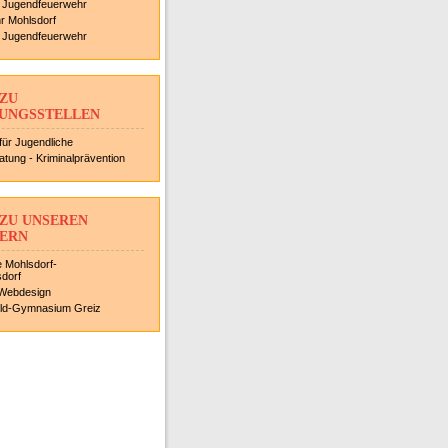
 Jugendfeuerwehr
r Mohlsdorf
r Jugendfeuerwehr
 ZU
UNGSSTELLEN
für Jugendliche
ratung - Kriminalprävention
 ZU UNSEREN
ERN
 Mohlsdorf-
sdorf
Webdesign
old-Gymnasium Greiz