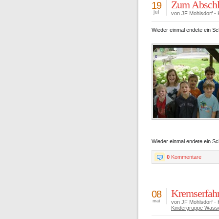
Zum Abschl
19
jul
von JF Mohlsdorf - 
Wieder einmal endete ein Sc
Wieder einmal endete ein Sc
0
Kommentare
Kremserfahr
08
mai
von JF Mohlsdorf - 
Kindergruppe Wass