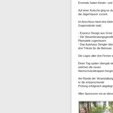
Erstmals hatten Kinder- un
Auf einer Kutsche ging es d
die Jägerhäuser zurück.
Im Anschluss fand eine klei
Gegenstände statt:
- Express Design aus Greiz
- Die Steuerberatungsgesell
Planspiele zugesteuert.
- Das Autohaus Dengler über
drei Trikots für die Betreuer.
Die Logos aller drei Firmen
Einen Tag später übergab ei
welchen die neuen
Atemschutzattrappen hergest
Am Rande der Veranstaltun
er die entsprechende
Prüfung erfolgreich abgelegt 
Allen Sponsoren sei an dies