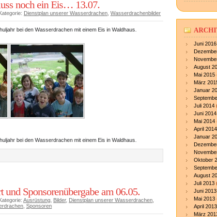
uss noch ein Eis… 13.07.
Kategorie:
Dienstplan unserer Wasserdrachen
,
Wasserdrachenbilder
huljahr bei den Wasserdrachen mit einem Eis in Waldhaus.
ARCHI
Juni 2016
Dezember
November
August 2
Mai 2015
März 201
Januar 2
Septembe
Juli 2014
Juni 2014
Mai 2014
April 2014
Januar 2
huljahr bei den Wasserdrachen mit einem Eis in Waldhaus.
Dezember
November
Oktober 
Septembe
August 2
Juli 2013
t und Sponsorenübergabe am 06.05.
Juni 2013
Mai 2013
Kategorie:
Ausrüstung
,
Bilder
,
Dienstplan unserer Wasserdrachen
,
erdrachen
,
Sponsoren
April 2013
März 201