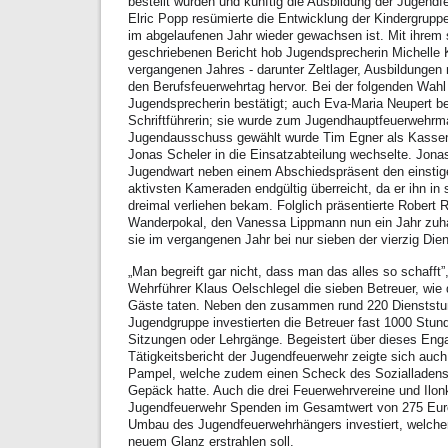
bestellt wurden und künftig die Ausbildung der Jugendf
Elric Popp resümierte die Entwicklung der Kindergrup
im abgelaufenen Jahr wieder gewachsen ist. Mit ihrem 
geschriebenen Bericht hob Jugendsprecherin Michelle 
vergangenen Jahres - darunter Zeltlager, Ausbildunge
den Berufsfeuerwehrtag hervor. Bei der folgenden Wahl
Jugendsprecherin bestätigt; auch Eva-Maria Neupert be
Schriftführerin; sie wurde zum Jugendhauptfeuerwehrma
Jugendausschuss gewählt wurde Tim Egner als Kassenw
Jonas Scheler in die Einsatzabteilung wechselte. Jona
Jugendwart neben einem Abschiedspräsent den einstig
aktivsten Kameraden endgültig überreicht, da er ihn in
dreimal verliehen bekam. Folglich präsentierte Robert 
Wanderpokal, den Vanessa Lippmann nun ein Jahr zuhau
sie im vergangenen Jahr bei nur sieben der vierzig Dien
„Man begreift gar nicht, dass man das alles so schafft”
Wehrführer Klaus Oelschlegel die sieben Betreuer, wie
Gäste taten. Neben den zusammen rund 220 Dienststun
Jugendgruppe investierten die Betreuer fast 1000 Stund
Sitzungen oder Lehrgänge. Begeistert über dieses En
Tätigkeitsbericht der Jugendfeuerwehr zeigte sich auch
Pampel, welche zudem einen Scheck des Sozialladens 
Gepäck hatte. Auch die drei Feuerwehrvereine und Ilo
Jugendfeuerwehr Spenden im Gesamtwert von 275 Euro
Umbau des Jugendfeuerwehrhängers investiert, welcher
neuem Glanz erstrahlen soll.