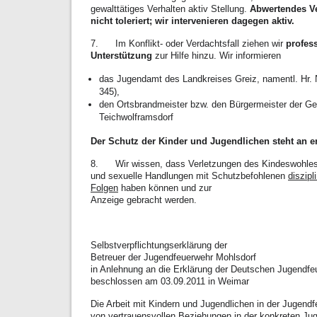
gewalttätiges Verhalten aktiv Stellung.
Abwertendes Ve
nicht toleriert; wir intervenieren dagegen aktiv.
7. Im Konflikt- oder Verdachtsfall ziehen wir
profess
Unterstützung
zur Hilfe hinzu. Wir informieren
das Jugendamt des Landkreises Greiz, namentl. Hr. 
345),
den Ortsbrandmeister bzw. den Bürgermeister der G
Teichwolframsdorf
Der Schutz der Kinder und Jugendlichen steht an ers
8. Wir wissen, dass Verletzungen des Kindeswohles
und sexuelle Handlungen mit Schutzbefohlenen
diszipl
Folgen
haben können und zur
Anzeige gebracht werden.
Selbstverpflichtungserklärung der
Betreuer der Jugendfeuerwehr Mohlsdorf
in Anlehnung an die Erklärung der Deutschen Jugendfe
beschlossen am 03.09.2011 in Weimar
Die Arbeit mit Kindern und Jugendlichen in der Jugendf
von vertrauensvollen Beziehungen in der konkreten Jug