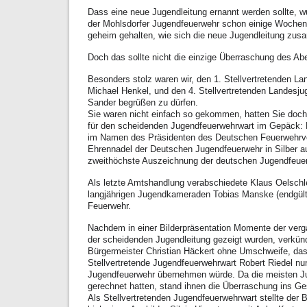
Dass eine neue Jugendleitung ernannt werden sollte, w
der Mohlsdorfer Jugendfeuerwehr schon einige Wochen.
geheim gehalten, wie sich die neue Jugendleitung zu
Doch das sollte nicht die einzige Überraschung des Ab
Besonders stolz waren wir, den 1. Stellvertretenden L
Michael Henkel, und den 4. Stellvertretenden Landesj
Sander begrüßen zu dürfen.
Sie waren nicht einfach so gekommen, hatten Sie doc
für den scheidenden Jugendfeuerwehrwart im Gepäck: 
im Namen des Präsidenten des Deutschen Feuerwehrve
Ehrennadel der Deutschen Jugendfeuerwehr in Silber au
zweithöchste Auszeichnung der deutschen Jugendfeue
Als letzte Amtshandlung verabschiedete Klaus Oelschl
langjährigen Jugendkameraden Tobias Manske (endgülti
Feuerwehr.
Nachdem in einer Bilderpräsentation Momente der verg
der scheidenden Jugendleitung gezeigt wurden, verkün
Bürgermeister Christian Häckert ohne Umschweife, das
Stellvertretende Jugendfeuerwehrwart Robert Riedel nun
Jugendfeuerwehr übernehmen würde. Da die meisten Ju
gerechnet hatten, stand ihnen die Überraschung ins Ge
Als Stellvertretenden Jugendfeuerwehrwart stellte der 