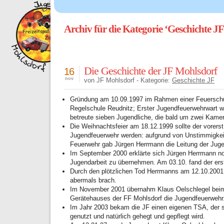
Archiv für die Kategorie ‘Geschichte JF
Die Geschichte der JF Mohlsdorf
16
nov
von JF Mohlsdorf - Kategorie:
Geschichte JF
Gründung am 10.09.1997 im Rahmen einer Feuerschu
Regelschule Reudnitz; Erster Jugendfeuerwehrwart w
betreute sieben Jugendliche, die bald um zwei Kame
Die Weihnachtsfeier am 18.12.1999 sollte der vorerst 
Jugendfeuerwehr werden: aufgrund von Unstimmigkeit
Feuerwehr gab Jürgen Herrmann die Leitung der Juge
Im September 2000 erklärte sich Jürgen Herrmann no
Jugendarbeit zu übernehmen. Am 03.10. fand der erst
Durch den plötzlichen Tod Herrmanns am 12.10.2001 
abermals brach.
Im November 2001 übernahm Klaus Oelschlegel beim
Gerätehauses der FF Mohlsdorf die Jugendfeuerwehr
Im Jahr 2003 bekam die JF einen eigenen TSA, der se
genutzt und natürlich gehegt und gepflegt wird.