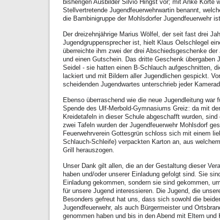
bisherigen Ausbilder Silvio Hingst vor; mit Anke Korte w
Stellvertretende Jugendfeuerwehrwartin benannt, welche
die Bambinigruppe der Mohlsdorfer Jugendfeuerwehr ist
Der dreizehnjährige Marius Wölfel, der seit fast drei Ja
Jugendgruppensprecher ist, hielt Klaus Oelschlegel ei
überreichte ihm zwei der drei Abschiedsgeschenke der 
und einen Gutschein. Das dritte Geschenk übergaben 
Seidel - sie hatten einen B-Schlauch aufgeschnitten, d
lackiert und mit Bildern aller Jugendlichen gespickt. V
scheidenden Jugendwartes unterschrieb jeder Kamerad 
Ebenso überraschend wie die neue Jugendleitung war fü
Spende des Ulf-Merbold-Gymnasiums Greiz: da mit de
Kreidetafeln in dieser Schule abgeschafft wurden, sind 
zwei Tafeln wurden der Jugendfeuerwehr Mohlsdorf ges
Feuerwehrverein Gottesgrün schloss sich mit einem lieb
Schlauch-Schleife) verpackten Karton an, aus welchem
Grill herauszogen.
Unser Dank gilt allen, die an der Gestaltung dieser Ver
haben und/oder unserer Einladung gefolgt sind. Sie sin
Einladung gekommen, sondern sie sind gekommen, um 
für unsere Jugend interessieren. Die Jugend, die unsere
Besonders gefreut hat uns, dass sich sowohl die beiden
Jugendfeuerwehr, als auch Bürgermeister und Ortsbran
genommen haben und bis in den Abend mit Eltern und