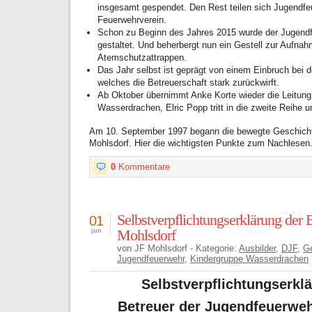
insgesamt gespendet. Den Rest teilen sich Jugendf
Feuerwehrverein.
Schon zu Beginn des Jahres 2015 wurde der Jugend
gestaltet. Und beherbergt nun ein Gestell zur Aufnah
Atemschutzattrappen.
Das Jahr selbst ist geprägt von einem Einbruch bei d
welches die Betreuerschaft stark zurückwirft.
Ab Oktober übernimmt Anke Korte wieder die Leitung
Wasserdrachen, Elric Popp tritt in die zweite Reihe und
Am 10. September 1997 begann die bewegte Geschicht
Mohlsdorf. Hier die wichtigsten Punkte zum Nachlesen
0
Kommentare
Selbstverpflichtungserklärung der 
01
Mohlsdorf
jun
von JF Mohlsdorf - Kategorie:
Ausbilder
,
DJF
,
Ge
Jugendfeuerwehr
,
Kindergruppe Wasserdrachen
Selbstverpflichtungserkl
Betreuer der Jugendfeuerwe