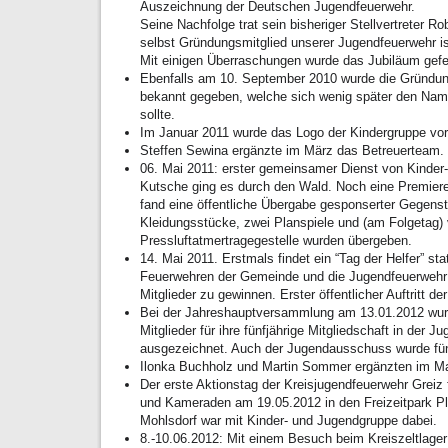
Auszeichnung der Deutschen Jugendfeuerwehr.
Seine Nachfolge trat sein bisheriger Stellvertreter Ro
selbst Gründungsmitglied unserer Jugendfeuerwehr is
Mit einigen Überraschungen wurde das Jubiläum gefei
Ebenfalls am 10. September 2010 wurde die Gründun
bekannt gegeben, welche sich wenig später den Na
sollte.
Im Januar 2011 wurde das Logo der Kindergruppe vorg
Steffen Sewina ergänzte im März das Betreuerteam.
06. Mai 2011: erster gemeinsamer Dienst von Kinder
Kutsche ging es durch den Wald. Noch eine Premier
fand eine öffentliche Übergabe gesponserter Gegenst
Kleidungsstücke, zwei Planspiele und (am Folgetag) 
Pressluftatmertragegestelle wurden übergeben.
14. Mai 2011. Erstmals findet ein “Tag der Helfer” sta
Feuerwehren der Gemeinde und die Jugendfeuerwehr
Mitglieder zu gewinnen. Erster öffentlicher Auftritt 
Bei der Jahreshauptversammlung am 13.01.2012 wurd
Mitglieder für ihre fünfjährige Mitgliedschaft in der 
ausgezeichnet. Auch der Jugendausschuss wurde fünf
Ilonka Buchholz und Martin Sommer ergänzten im Mai
Der erste Aktionstag der Kreisjugendfeuerwehr Greiz
und Kameraden am 19.05.2012 in den Freizeitpark P
Mohlsdorf war mit Kinder- und Jugendgruppe dabei.
8.-10.06.2012: Mit einem Besuch beim Kreiszeltlager