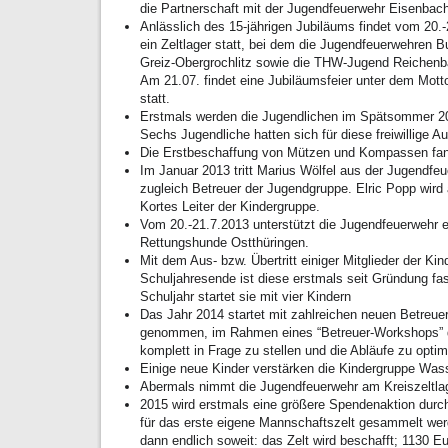
die Partnerschaft mit der Jugendfeuerwehr Eisenbach
Anlässlich des 15-jährigen Jubiläums findet vom 20.
ein Zeltlager statt, bei dem die Jugendfeuerwehren 
Greiz-Obergrochlitz sowie die THW-Jugend Reichenba
Am 21.07. findet eine Jubiläumsfeier unter dem Motto 
statt.
Erstmals werden die Jugendlichen im Spätsommer 201
Sechs Jugendliche hatten sich für diese freiwillige 
Die Erstbeschaffung von Mützen und Kompassen fand
Im Januar 2013 tritt Marius Wölfel aus der Jugendfe
zugleich Betreuer der Jugendgruppe. Elric Popp wird
Kortes Leiter der Kindergruppe.
Vom 20.-21.7.2013 unterstützt die Jugendfeuerwehr 
Rettungshunde Ostthüringen.
Mit dem Aus- bzw. Übertritt einiger Mitglieder der K
Schuljahresende ist diese erstmals seit Gründung fas
Schuljahr startet sie mit vier Kindern
Das Jahr 2014 startet mit zahlreichen neuen Betreue
genommen, im Rahmen eines “Betreuer-Workshops” 
komplett in Frage zu stellen und die Abläufe zu optim
Einige neue Kinder verstärken die Kindergruppe Was
Abermals nimmt die Jugendfeuerwehr am Kreiszeltlage
2015 wird erstmals eine größere Spendenaktion durch
für das erste eigene Mannschaftszelt gesammelt wer
dann endlich soweit: das Zelt wird beschafft; 1130 Eu