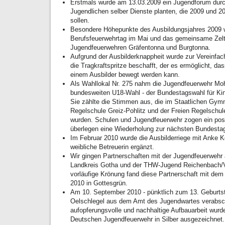
Erstmals wurde am 13.03.2009 ein Jugendforum durc
Jugendlichen selber Dienste planten, die 2009 und 2
sollen.
Besondere Höhepunkte des Ausbildungsjahres 2009 w
Berufsfeuerwehrtag im Mai und das gemeinsame Zelt
Jugendfeuerwehren Gräfentonna und Burgtonna.
Aufgrund der Ausbilderknappheit wurde zur Vereinfa
die Tragkraftspritze beschafft, der es ermöglicht, da
einem Ausbilder bewegt werden kann.
Als Wahllokal Nr. 275 nahm die Jugendfeuerwehr Moh
bundesweiten U18-Wahl - der Bundestagswahl für Kind
Sie zählte die Stimmen aus, die im Staatlichen Gym
Regelschule Greiz-Pohlitz und der Freien Regelschu
wurden. Schulen und Jugendfeuerwehr zogen ein po
überlegen eine Wiederholung zur nächsten Bundesta
Im Februar 2010 wurde die Ausbilderriege mit Anke K
weibliche Betreuerin ergänzt.
Wir gingen Partnerschaften mit der Jugendfeuerwehr
Landkreis Gotha und der THW-Jugend Reichenbach/V
vorläufige Krönung fand diese Partnerschaft mit de
2010 in Gottesgrün.
Am 10. September 2010 - pünktlich zum 13. Geburtsta
Oelschlegel aus dem Amt des Jugendwartes verabsch
aufopferungsvolle und nachhaltige Aufbauarbeit wurde
Deutschen Jugendfeuerwehr in Silber ausgezeichnet. 